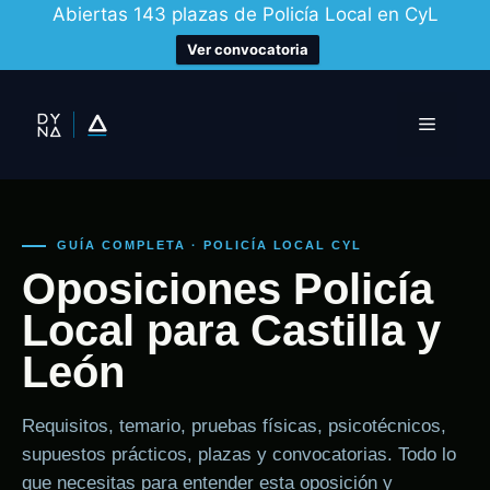
Abiertas 143 plazas de Policía Local en CyL
Ver convocatoria
Saltar
al
Menú
contenido
GUÍA COMPLETA · POLICÍA LOCAL CYL
Oposiciones Policía
Local para Castilla y
León
Requisitos, temario, pruebas físicas, psicotécnicos,
supuestos prácticos, plazas y convocatorias. Todo lo
que necesitas para entender esta oposición y