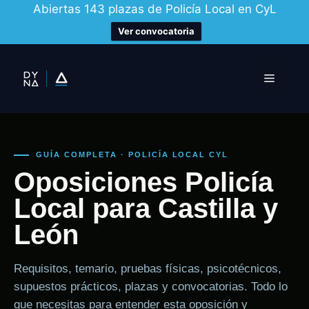
Abiertas 143 plazas de Policía Local en CyL
Ver convocatoria
Saltar
al
Menú
contenido
GUÍA COMPLETA · POLICÍA LOCAL CYL
Oposiciones Policía
Local para Castilla y
León
Requisitos, temario, pruebas físicas, psicotécnicos,
supuestos prácticos, plazas y convocatorias. Todo lo
que necesitas para entender esta oposición y