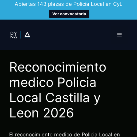
Abiertas 143 plazas de Policía Local en CyL
Ver convocatoria
Saltar
al
Menú
contenido
Reconocimiento
medico Policia
Local Castilla y
Leon 2026
El reconocimiento medico de Policia Local en