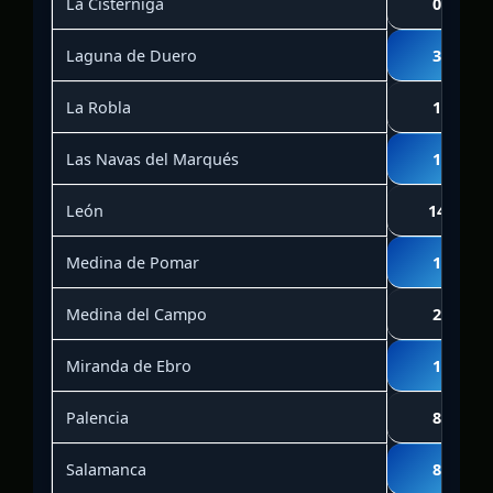
La Cistérniga
0
Laguna de Duero
3
La Robla
1
Las Navas del Marqués
1
León
14
Medina de Pomar
1
Medina del Campo
2
Miranda de Ebro
1
Palencia
8
Salamanca
8