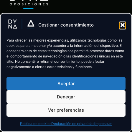
Academia Online y Presencial
Gestionar consentimiento
en Ponferrada · Preparación
de Oposiciones a Policía Local
para Castilla y León ·
Para ofrecer las mejores experiencias, utilizamos tecnologías como las
cookies para almacenar y/o acceder a la información del dispositivo. El
Administración de Justicia
consentimiento de estas tecnologías nos permitirá procesar datos como
para toda España.
el comportamiento de navegación o las identificaciones únicas en este
sitio. No consentir o retirar el consentimiento, puede afectar
negativamente a ciertas características y funciones.
BLOG:
Aceptar
Inicio
Denegar
Policía Local
Ver preferencias
Administración de Justicia
Política de cookies
Declaración de privacidad
Impressum