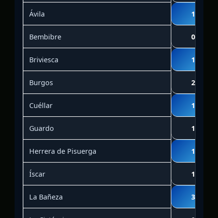
Ávila
1
Bembibre
0
Briviesca
1
Burgos
2
Cuéllar
1
Guardo
1
Herrera de Pisuerga
1
Íscar
1
La Bañeza
3