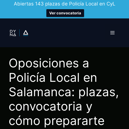
Abiertas 143 plazas de Policía Local en CyL
Ver convocatoria
Saltar
al
Menú
contenido
Oposiciones a
Policía Local en
Salamanca: plazas,
convocatoria y
cómo prepararte