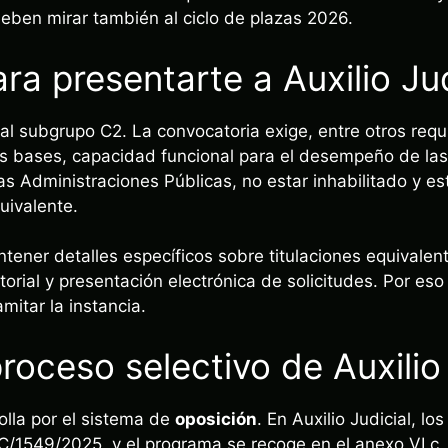
deben mirar también al ciclo de plazas 2026.
ra presentarte a Auxilio Jud
 al subgrupo C2. La convocatoria exige, entre otros requi
as bases, capacidad funcional para el desempeño de las
as Administraciones Públicas, no estar inhabilitado y est
ivalente.
tener detalles específicos sobre titulaciones equivalen
torial y presentación electrónica de solicitudes. Por es
amitar la instancia.
roceso selectivo de Auxilio 
olla por el sistema de
oposición
. En Auxilio Judicial, lo
C/1549/2025, y el programa se recoge en el anexo VI.c.