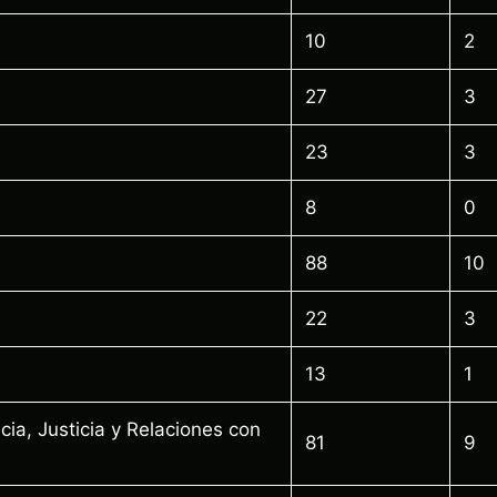
10
2
27
3
23
3
8
0
88
10
22
3
13
1
cia, Justicia y Relaciones con
81
9