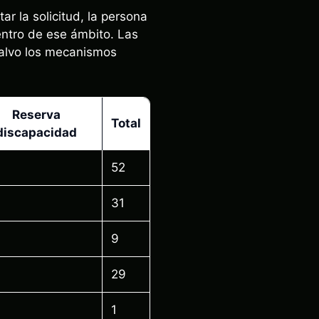
ar la solicitud, la persona
dentro de ese ámbito. Las
salvo los mecanismos
Reserva
Total
discapacidad
52
31
9
29
1