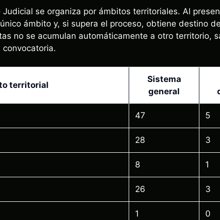
Judicial se organiza por ámbitos territoriales. Al present
 único ámbito y, si supera el proceso, obtiene destino 
as no se acumulan automáticamente a otro territorio, 
a convocatoria.
Sistema
o territorial
general
47
5
28
3
8
1
26
3
1
0