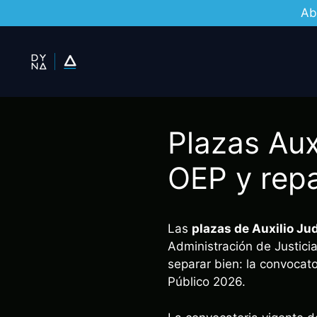
Ab
Saltar
al
contenido
Plazas Aux
OEP y rep
Las
plazas de Auxilio Jud
Administración de Justici
separar bien: la convocat
Público 2026.