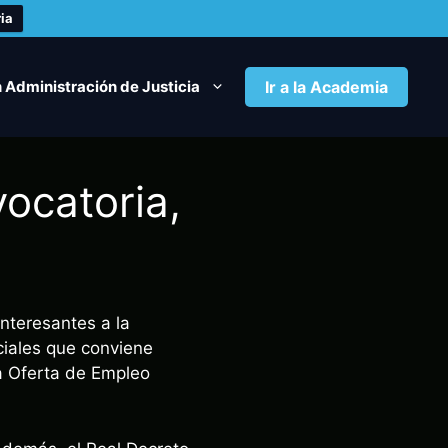
ia
 Administración de Justicia
Ir a la Academia
vocatoria,
nteresantes a la
ciales que conviene
la Oferta de Empleo