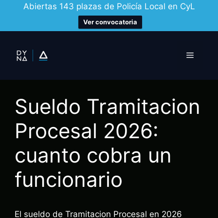
Abiertas 143 plazas de Policía Local en CyL
Ver convocatoria
Saltar
al
Menú
contenido
Sueldo Tramitacion
Procesal 2026:
cuanto cobra un
funcionario
El sueldo de Tramitacion Procesal en 2026