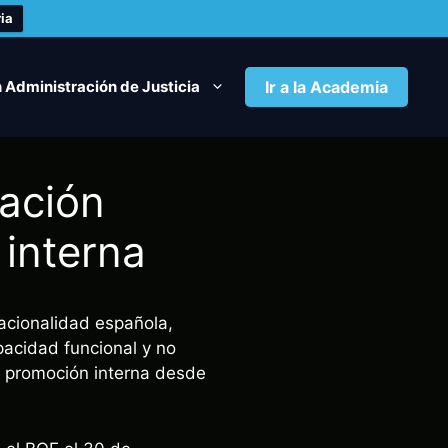
ia
 Administración de Justicia
Ir a la Academia
tación
 interna
nacionalidad española,
pacidad funcional y no
e promoción interna desde