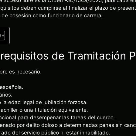
e acceso libre es la Orden PJC/1549/2025, publicada en
uisitos deben cumplirse al finalizar el plazo de present
 de posesión como funcionario de carrera.
equisitos de Tramitación P
ibre es necesario:
 española.
años.
la edad legal de jubilación forzosa.
Bachiller o una titulación equivalente.
ncional para desempeñar las tareas del cuerpo.
nado por delito doloso a determinadas penas sin cancel
do del servicio público ni estar inhabilitado.