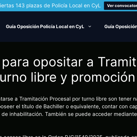
iertas 143 plazas de Policía Local en CyL
Ver convocator
Guía Oposición Policía Local en CyL
Guía Oposición
 para opositar a Trami
turno libre y promoción
tarse a Tramitación Procesal por turno libre son tener 
seer el título de Bachiller o equivalente, contar con ca
s de inhabilitación. También se puede acceder mediant