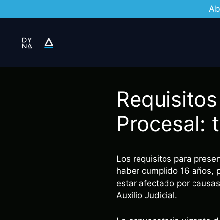
Ab
Saltar
al
contenido
Requisitos
Procesal: 
Los requisitos para presen
haber cumplido 16 años, po
estar afectado por causa
Auxilio Judicial.