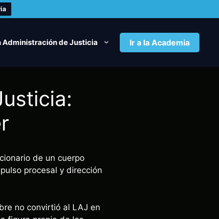
ia
 Administración de Justicia
Ir a la Academia
usticia:
r
ncionario de un cuerpo
mpulso procesal y dirección
re no convirtió al LAJ en