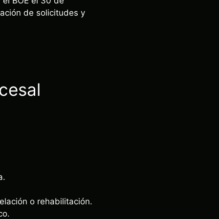
 el BOE el 30 de
ación de solicitudes y
cesal
a.
ación o rehabilitación.
co.