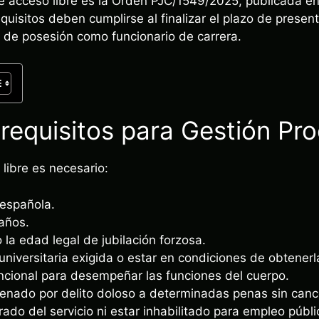
e acceso libre es la Orden PJC/1549/2025, publicada en
uisitos deben cumplirse al finalizar el plazo de present
 de posesión como funcionario de carrera.
equisitos para Gestión Pro
 libre es necesario:
 española.
años.
la edad legal de jubilación forzosa.
 universitaria exigida o estar en condiciones de obtenerl
ncional para desempeñar las funciones del cuerpo.
nado por delito doloso a determinadas penas sin cancel
ado del servicio ni estar inhabilitado para empleo públi