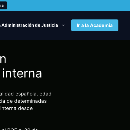
ia
 Administración de Justicia
Ir a la Academia
ón
 interna
nalidad española, edad
ncia de determinadas
 interna desde