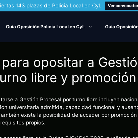
iertas 143 plazas de Policía Local en CyL
Ver convocator
Guía Oposición Policía Local en CyL
Guía Oposición
 para opositar a Gesti
turno libre y promoción
ntarse a Gestión Procesal por turno libre incluyen nacio
ción universitaria admitida, capacidad funcional y ause
 También existe la posibilidad de acceder por promoción
requisitos propios.