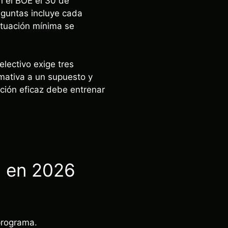
n el BOE el 30 de
eguntas incluye cada
ntuación mínima se
lectivo exige tres
rmativa a un supuesto y
ción eficaz debe entrenar
l en 2026
programa.