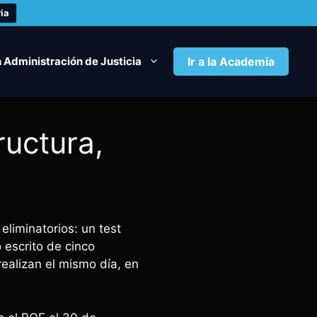
ia
 Administración de Justicia
Ir a la Academia
ructura,
eliminatorios: un test
 escrito de cinco
realizan el mismo día, en