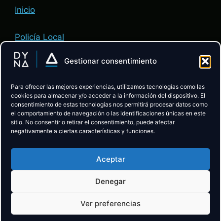
Inicio
Policía Local
Gestionar consentimiento
Administración de Justicia
Para ofrecer las mejores experiencias, utilizamos tecnologías como las
ACADEMIA:
cookies para almacenar y/o acceder a la información del dispositivo. El
consentimiento de estas tecnologías nos permitirá procesar datos como
el comportamiento de navegación o las identificaciones únicas en este
Descubre la Academia
sitio. No consentir o retirar el consentimiento, puede afectar
negativamente a ciertas características y funciones.
Preparación Policía Local CyL
Aceptar
Preparación Administración de Justicia
Denegar
Ver preferencias
DYNA Oposiciones © 2026 ·
Cookies
·
Aviso Legal
·