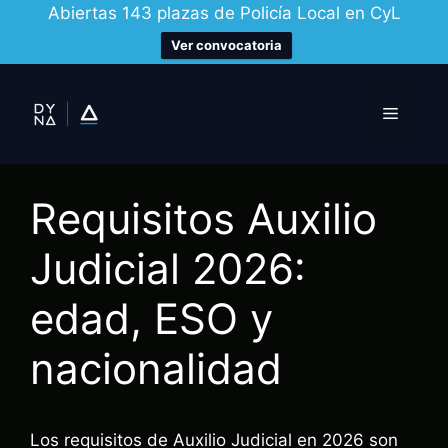
Abiertas 143 plazas de Policía Local en CyL
Ver convocatoria
Saltar
al
Menú
contenido
Requisitos Auxilio
Judicial 2026:
edad, ESO y
nacionalidad
Los requisitos de Auxilio Judicial en 2026 son