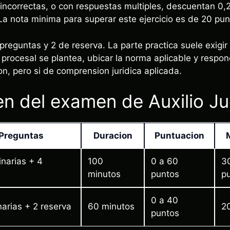
incorrectas, o con respuestas multiples, descuentan 0,
a nota minima para superar este ejercicio es de 20 pun
 preguntas y 2 de reserva. La parte practica suele exigir
 procesal se plantea, ubicar la norma aplicable y respo
n, pero si de comprension juridica aplicada.
n del examen de Auxilio Jud
Preguntas
Duracion
Puntuacion
inarias + 4
100
0 a 60
3
minutos
puntos
p
0 a 40
narias + 2 reserva
60 minutos
2
puntos