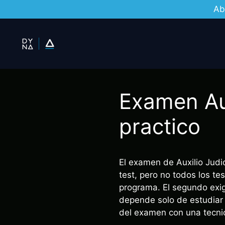
Ab
Saltar
al
contenido
Examen Aux
practico
El examen de Auxilio Judic
test, pero no todos los te
programa. El segundo exige
depende solo de estudiar m
del examen con una tecni