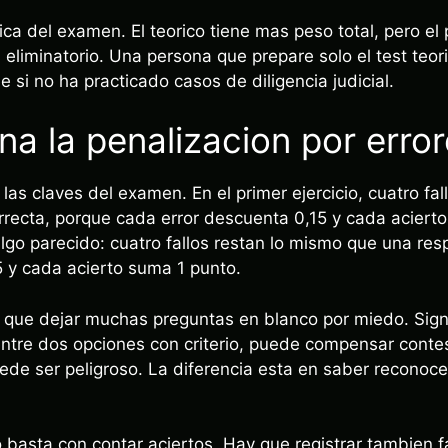
gica del examen. El teorico tiene mas peso total, pero el
 eliminatorio. Una persona que prepare solo el test teo
si no ha practicado casos de diligencia judicial.
a la penalizacion por erro
las claves del examen. En el primer ejercicio, cuatro fal
rrecta, porque cada error descuenta 0,15 y cada acierto
lgo parecido: cuatro fallos restan lo mismo que una res
 y cada acierto suma 1 punto.
a que dejar muchas preguntas en blanco por miedo. Sign
entre dos opciones con criterio, puede compensar contes
uede ser peligroso. La diferencia esta en saber reconoc
 basta con contar aciertos. Hay que registrar tambien f