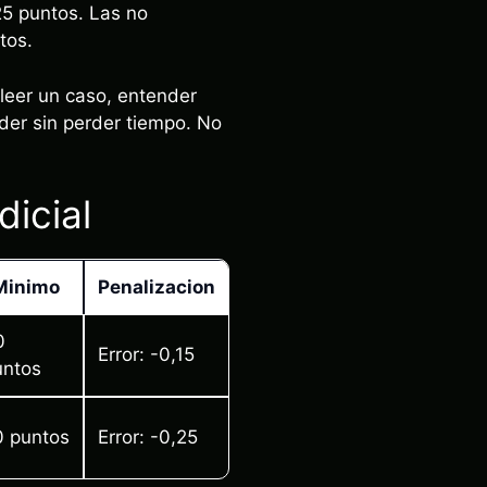
25 puntos. Las no
tos.
 leer un caso, entender
nder sin perder tiempo. No
icial
Minimo
Penalizacion
0
Error: -0,15
untos
0 puntos
Error: -0,25