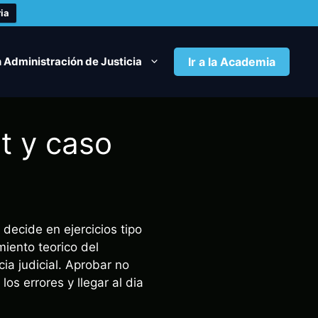
ia
 Administración de Justicia
Ir a la Academia
t y caso
decide en ejercicios tipo
miento teorico del
ia judicial. Aprobar no
os errores y llegar al dia