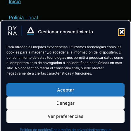
Inicio
Policía Local
Gestionar consentimiento
Administración de Justicia
Para ofrecer las mejores experiencias, utilizamos tecnologías como las
ACADEMIA:
cookies para almacenar y/o acceder a la información del dispositivo. El
consentimiento de estas tecnologías nos permitirá procesar datos como
el comportamiento de navegación o las identificaciones únicas en este
sitio. No consentir o retirar el consentimiento, puede afectar
Descubre la Academia
negativamente a ciertas características y funciones.
Preparación Policía Local CyL
Aceptar
Preparación Administración de Justicia
Denegar
Ver preferencias
DYNA Oposiciones © 2026 ·
Cookies
·
Aviso Legal
·
Privacidad
Política de cookies
Declaración de privacidad
Impressum