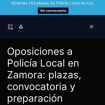
Abiertas 143 plazas de Policía Local en CyL
Ver convocatoria
Saltar
al
Menú
contenido
Oposiciones a
Policía Local en
Zamora: plazas,
convocatoria y
preparación