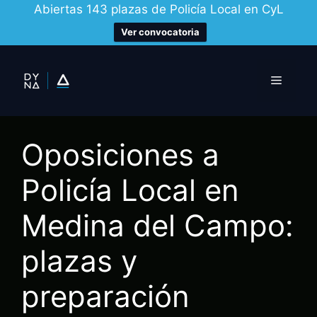
Abiertas 143 plazas de Policía Local en CyL
Ver convocatoria
Saltar
al
Menú
contenido
Oposiciones a
Policía Local en
Medina del Campo:
plazas y
preparación