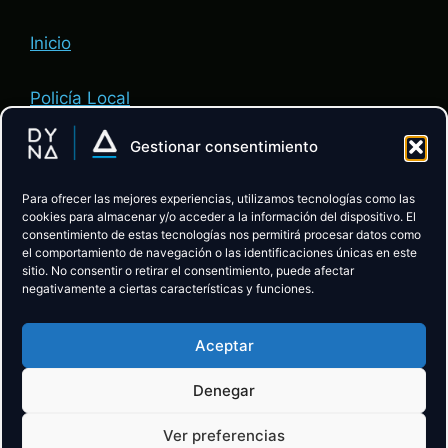
Inicio
Policía Local
Gestionar consentimiento
Administración de Justicia
Para ofrecer las mejores experiencias, utilizamos tecnologías como las
ACADEMIA:
cookies para almacenar y/o acceder a la información del dispositivo. El
consentimiento de estas tecnologías nos permitirá procesar datos como
el comportamiento de navegación o las identificaciones únicas en este
sitio. No consentir o retirar el consentimiento, puede afectar
Descubre la Academia
negativamente a ciertas características y funciones.
Preparación Policía Local CyL
Aceptar
Preparación Administración de Justicia
Denegar
Ver preferencias