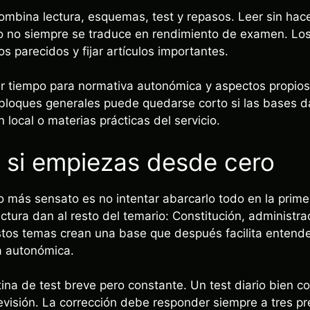
ombina lectura, esquemas, test y repasos. Leer sin ha
 no siempre se traduce en rendimiento de examen. Los 
os parecidos y fijar artículos importantes.
 tiempo para normativa autonómica y aspectos propios d
 bloques generales puede quedarse corto si las bases 
n local o materias prácticas del servicio.
 si empiezas desde cero
o más sensato es no intentar abarcarlo todo en la pri
tura dan al resto del temario: Constitución, administra
 Estos temas crean una base que después facilita enten
a autonómica.
ina de test breve pero constante. Un test diario bien co
evisión. La corrección debe responder siempre a tres pr